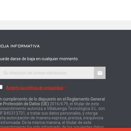
HOJA INFORMATIVA
uede darse de baja en cualquier momento.
Acepto la política de privacidad
*
n cumplimento de lo dispuesto en el Reglamento General
e Protección de Datos (UE)
2016/679, el titular de este
onsentimiento autoriza a Villaluenga Tecnológica S.L. con
IF B45313731, a tratar sus datos personales, y otorga
sta autorización de manera expresa, precisa, inequívoca
 informada. De la misma manera, el titular de este
onsentimiento ha sido informado de los siguientes datos: