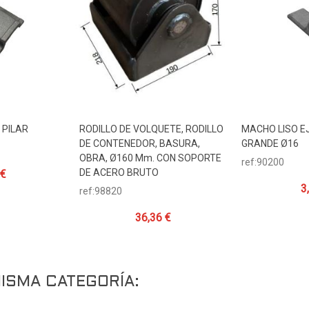
 PILAR
RODILLO DE VOLQUETE, RODILLO
MACHO LISO E
ito
Añadir Al Carrito
Añadir Al 
DE CONTENEDOR, BASURA,
GRANDE Ø16
OBRA, Ø160 Mm. CON SOPORTE
ref:90200
DE ACERO BRUTO
 €
3
ref:98820
36,36 €
ISMA CATEGORÍA: