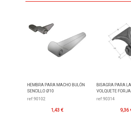
HEMBRA PARA MACHO BULÓN
BISAGRA PARA L
Añadir Al Carrito
Añadir Al Carr
SENCILLO Ø10
VOLQUETE FORJ
ref:90102
ref:90314
1,43 €
9,36 