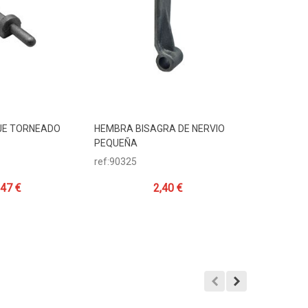
JE TORNEADO
HEMBRA BISAGRA DE NERVIO
MACHO LIS
Carrito
Añadir Al Carrito
Añadir
PEQUEÑA
MEDIANO Ø
ref:90325
ref:90100
,47 €
2,40 €