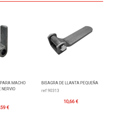
 PARA MACHO
BISAGRA DE LLANTA PEQUEÑA
MACHO B
Carrito
Añadir Al Carrito
Añadi
E NERVIO
ref:90313
ref:90204
10,66 €
,59 €