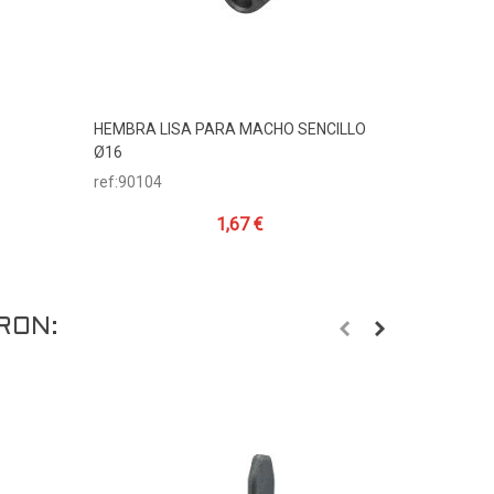
HEMBRA LISA PARA MACHO SENCILLO
MACHO LI
Añadir Al Carrito
A
Ø16
ref:90103
ref:90104
1,67 €
RON: