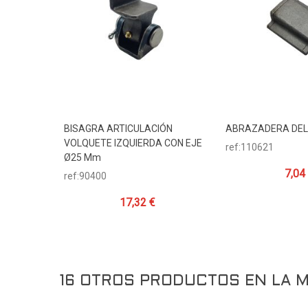
BISAGRA ARTICULACIÓN
ABRAZADERA DEL
Añadir Al Carrito
Añadir Al Carr
VOLQUETE IZQUIERDA CON EJE
ref:110621
Ø25 Mm
7,04
ref:90400
17,32 €
16 OTROS PRODUCTOS EN LA M