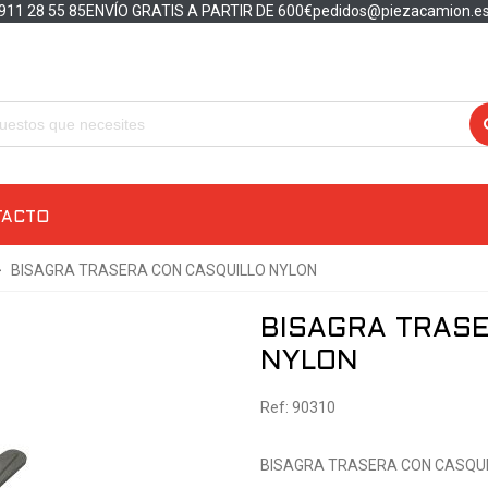
911 28 55 85
ENVÍO GRATIS A PARTIR DE 600€
pedidos@piezacamion.e
TACTO
>
BISAGRA TRASERA CON CASQUILLO NYLON
BISAGRA TRAS
NYLON
Ref: 90310
BISAGRA TRASERA CON CASQUI