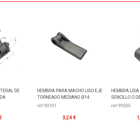
ATERAL DE
HEMBRA PARA MACHO LISO EJE
HEMBRA LISA
ito
Añadir Al Carrito
Añadir Al 
ADA
TORNEADO MEDIANO Ø14
SENCILLO O D
ref:90101
ref:99205
€
3,24 €
1