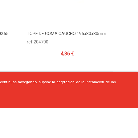
0X55
TOPE DE GOMA CAUCHO 195x80x80mm
Añadir Al Carrito
ref:204700
4,36 €
i continuas navegando, supone la aceptación de la instalación de las
Top