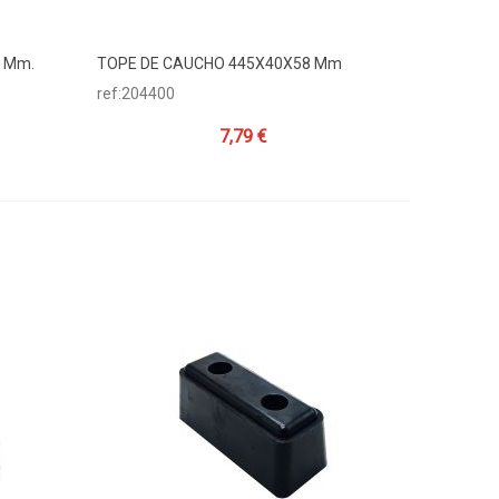
 Mm.
TOPE DE CAUCHO 445X40X58 Mm
Añadir Al Carrito
ref:204400
7,79 €