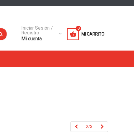
s
Iniciar Sesión /
0
Registro
MI CARRITO
Mi cuenta
Anterior
Siguiente
2/3