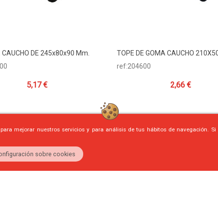
 CAUCHO DE 245x80x90 Mm.
TOPE DE GOMA CAUCHO 210X5
dir Al Carrito
Añadir Al Carrito
500
ref:204600
5,17 €
2,66 €
 para mejorar nuestros servicios y para análisis de tus hábitos de navegación. S
onfiguración sobre cookies