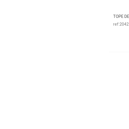
TOPE D
Aña
ref:204