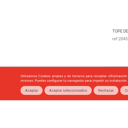
TOPE DE
Aña
ref:204
Utilizamos Cookies propias y de terceros para recopilar información
mismas. Puedes configurar tu navegador para impedir su instalación.
Aceptar
Aceptar seleccionados
Rechazar
C