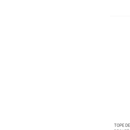
TOPE D
Aña