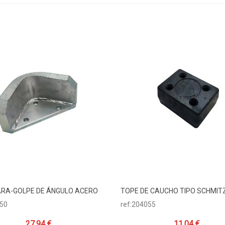
ARA-GOLPE DE ÁNGULO ACERO
TOPE DE CAUCHO TIPO SCHMIT
dir Al Carrito
Añadir Al Carrito
050
ref:204055
27,94 €
11,04 €