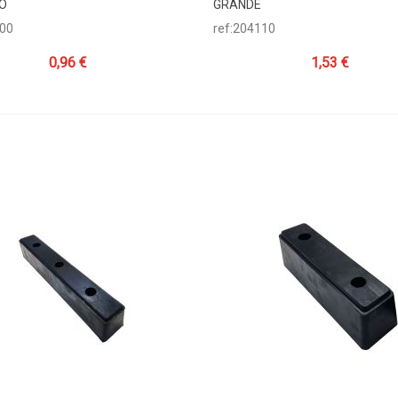
O
GRANDE
100
ref:204110
0,96 €
1,53 €