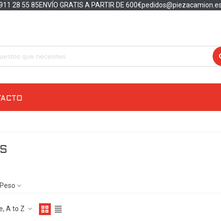
911 28 55 85
ENVÍO GRATIS A PARTIR DE 600€
pedidos@piezacamion.e
TACTO
S
Peso
, A to Z