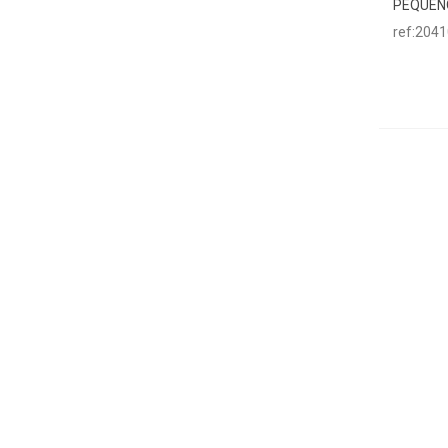
PEQUEÑ
ref:204