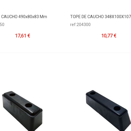
E CAUCHO 490x80x83 Mm
TOPE DE CAUCHO 348X100X107
dir Al Carrito
Añadir Al Carrito
250
ref:204300
17,61 €
10,77 €