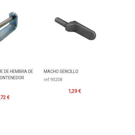
JE DE HEMBRA DE
MACHO SENCILLO
HEMBRA D
Carrito
Añadir Al Carrito
Añadi
CONTENEDOR
CERROJO
ref:90208
ref:11297
1,29 €
,72 €