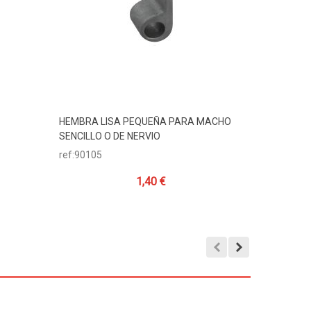
HEMBRA LISA PEQUEÑA PARA MACHO
HEMBRA L
Añadir Al Carrito
A
SENCILLO O DE NERVIO
Ø16
ref:90105
ref:90104
1,40 €