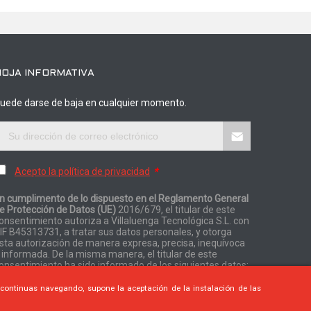
HOJA INFORMATIVA
uede darse de baja en cualquier momento.
Acepto la política de privacidad
*
n cumplimento de lo dispuesto en el Reglamento General
e Protección de Datos (UE)
2016/679, el titular de este
onsentimiento autoriza a Villaluenga Tecnológica S.L. con
IF B45313731, a tratar sus datos personales, y otorga
sta autorización de manera expresa, precisa, inequívoca
 informada. De la misma manera, el titular de este
onsentimiento ha sido informado de los siguientes datos:
i continuas navegando, supone la aceptación de la instalación de las