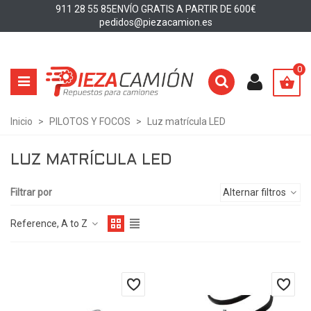
911 28 55 85
ENVÍO GRATIS A PARTIR DE 600€
pedidos@piezacamion.es
0
Inicio
>
PILOTOS Y FOCOS
>
Luz matrícula LED
LUZ MATRÍCULA LED
Filtrar por
Alternar filtros
Reference, A to Z