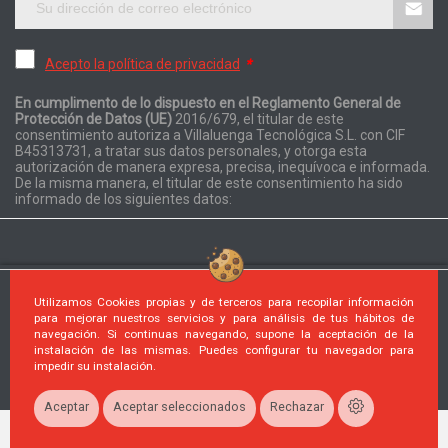
Acepto la política de privacidad
*
En cumplimento de lo dispuesto en el Reglamento General de
Protección de Datos (UE)
2016/679, el titular de este
consentimiento autoriza a Villaluenga Tecnológica S.L. con CIF
B45313731, a tratar sus datos personales, y otorga esta
autorización de manera expresa, precisa, inequívoca e informada.
De la misma manera, el titular de este consentimiento ha sido
informado de los siguientes datos:
Utilizamos Cookies propias y de terceros para recopilar información
para mejorar nuestros servicios y para análisis de tus hábitos de
navegación. Si continuas navegando, supone la aceptación de la
instalación de las mismas. Puedes configurar tu navegador para
© 2026 Desarrollado por PrestaShop™. Reservados todos los
impedir su instalación.
derechos
Aceptar
Aceptar seleccionados
Rechazar
Columna izquierda
Top