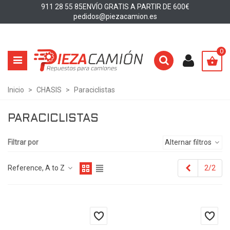
911 28 55 85
ENVÍO GRATIS A PARTIR DE 600€
pedidos@piezacamion.es
0
Inicio
>
CHASIS
>
Paraciclistas
PARACICLISTAS
Filtrar por
Alternar filtros
Anterior
Reference, A to Z
2/2