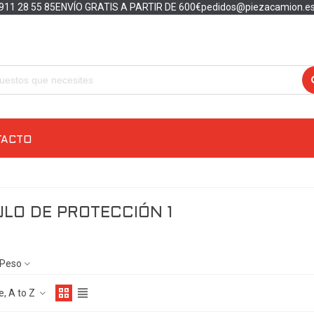
911 28 55 85
ENVÍO GRATIS A PARTIR DE 600€
pedidos@piezacamion.e
TACTO
LO DE PROTECCIÓN 1
Peso
, A to Z