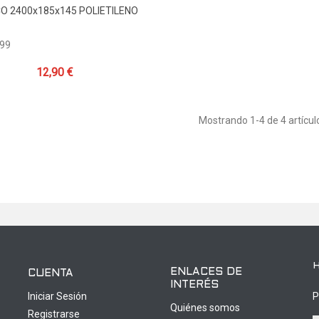
O 2400x185x145 POLIETILENO
999
12,90 €
Mostrando
1
-4 de 4 artícul
ENLACES DE
CUENTA
INTERÉS
Iniciar Sesión
P
Quiénes somos
Registrarse