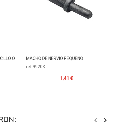
CILLO O
MACHO DE NERVIO PEQUEÑO
HEMBRA L
Añadir Al Carrito
A
Ø16
ref:99203
ref:90104
1,41 €
RON: