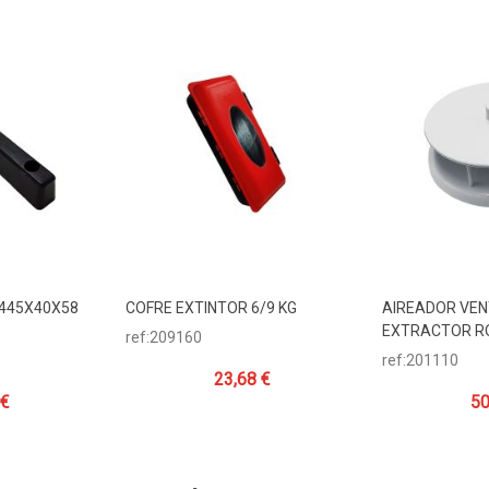
445X40X58
COFRE EXTINTOR 6/9 KG
AIREADOR VEN
ito
Añadir Al Carrito
Añadir Al 
EXTRACTOR RO
ref:209160
ref:201110
23,68 €
 €
50