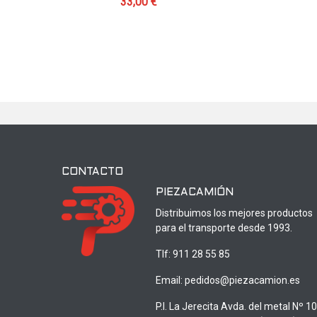
33,00 €
CONTACTO
PIEZACAMIÓN
Distribuimos los mejores productos
para el transporte desde 1993.
Tlf:
911 28 55 85
Email:
pedidos@piezacamion.es
P.I. La Jerecita Avda. del metal Nº 1