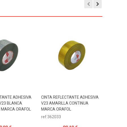
CTANTE ADHESIVA
CINTA REFLECTANTE ADHESIVA
SOPORTE
Carrito
Añadir Al Carrito
Añadi
V23 BLANCA
V23 AMARILLA CONTINUA
INTERCAM
 MARCA ORAFOL
MARCA ORAFOL
Mm. ACER
ref:362033
ref:35691