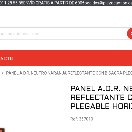
911 28 55 85
ENVÍO GRATIS A PARTIR DE 600€
pedidos@piezacamion.e
TACTO
>
PANEL A.D.R. NEUTRO NARANJA REFLECTANTE CON BISAGRA PLE
PANEL A.D.R. 
REFLECTANTE 
PLEGABLE HOR
Ref: 357010