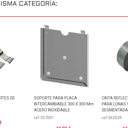
ISMA CATEGORÍA:
RTES DE
SOPORTE PARA PLACA
CINTA REFLE
ito
Añadir Al Carrito
Añadir Al 
INTERCAMBIABLE 300 X 300 Mm
PARA LONAS 
ACERO INOXIDABLE
SEGMENTADA
ref:357001
ref:362039
€