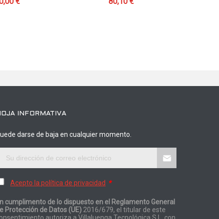
0,00 €
80,10 €
HOJA INFORMATIVA
uede darse de baja en cualquier momento.
Acepto la política de privacidad
*
n cumplimento de lo dispuesto en el Reglamento General
e Protección de Datos (UE)
2016/679, el titular de este
onsentimiento autoriza a Villaluenga Tecnológica S.L. con