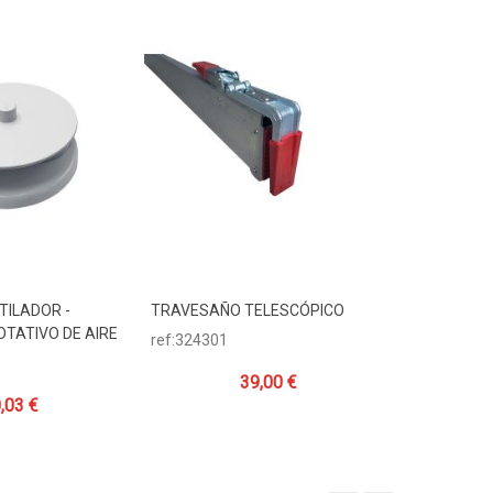
TILADOR -
TRAVESAÑO TELESCÓPICO
CINTA TEN
Carrito
Añadir Al Carrito
Añadir
TATIVO DE AIRE
GANCHO P
ref:324301
ref:149917
39,00 €
,03 €