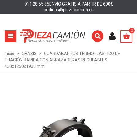
911 28 55 85
ENVÍO GRATIS A PARTIR DE 600€
pedidos@piezacamion.es
0
Inicio
>
CHASIS
>
GUARDABARROS TERMOPLÁSTICO DE
FIJACIÓN RÁPIDA CON ABRAZADERAS REGULABLES
430x1250x1900 mm