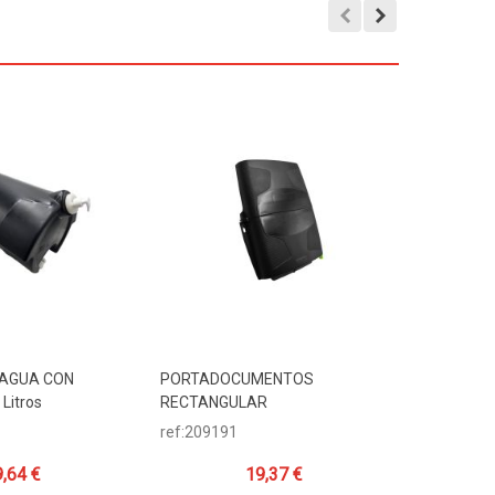
 AGUA CON
PORTADOCUMENTOS
DEPÓSITO,
Carrito
Añadir Al Carrito
Añadi
Litros
RECTANGULAR
CON SOP
ref:209191
ref:20981
,64 €
19,37 €