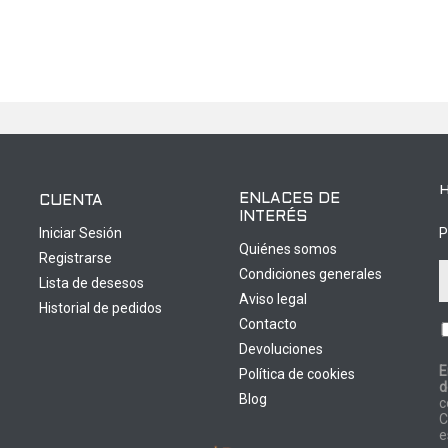
ENLACES DE
CUENTA
INTERÉS
Iniciar Sesión
P
Quiénes somos
Registrarse
Condiciones generales
Lista de desesos
Aviso legal
Historial de pedidos
Contacto
Devoluciones
E
Política de cookies
d
0
Blog
c
C
e