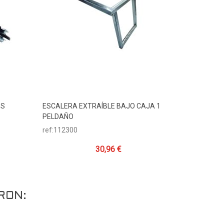
OS
ESCALERA EXTRAÍBLE BAJO CAJA 1
SOPORTE 
Añadir Al Carrito
A
PELDAÑO
INOXIDAB
ref:112300
ref:23000
30,96 €
RON: