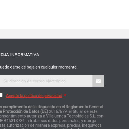
HOJA INFORMATIVA
uede darse de baja en cualquier momento.
Acepto la política de privacidad
*
n cumplimento de lo dispuesto en el Reglamento General
e Protección de Datos (UE)
2016/679, el titular de este
onsentimiento autoriza a Villaluenga Tecnológica S.L. con
IF B45313731, a tratar sus datos personales, y otorga
sta autorización de manera expresa, precisa, inequívoca