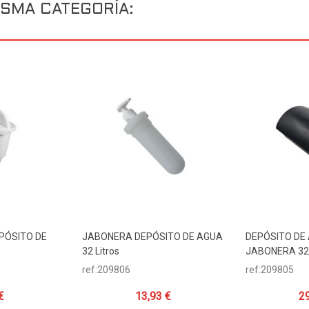
SMA CATEGORÍA:
EPÓSITO DE
JABONERA DEPÓSITO DE AGUA
DEPÓSITO DE
ito
Añadir Al Carrito
Añadir Al 
32 Litros
JABONERA 32 
ref:209806
ref:209805
€
13,93 €
29