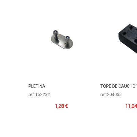
PLETINA
TOPE DE CAUCHO 
Añadir Al Carrito
Añadir Al Carr
ref:152232
ref:204055
1,28 €
11,04