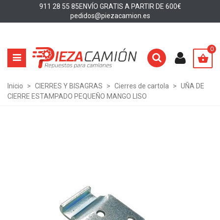
911 28 55 85
ENVÍO GRATIS A PARTIR DE 600€
pedidos@piezacamion.es
0
Inicio
>
CIERRES Y BISAGRAS
>
Cierres de cartola
>
UÑA DE
CIERRE ESTAMPADO PEQUEÑO MANGO LISO