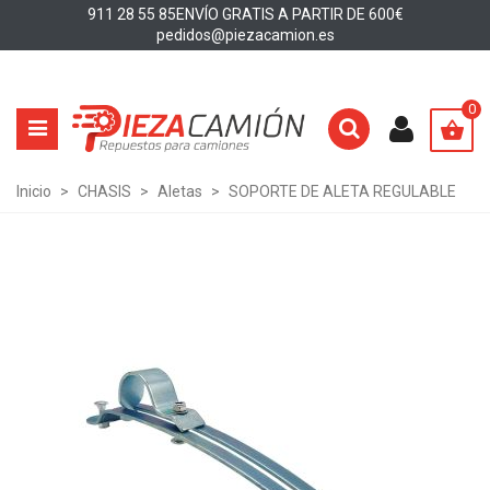
911 28 55 85
ENVÍO GRATIS A PARTIR DE 600€
pedidos@piezacamion.es
0
Inicio
>
CHASIS
>
Aletas
>
SOPORTE DE ALETA REGULABLE