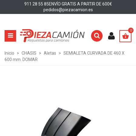
911 28 55 85
ENVÍO GRATIS A PARTIR DE 600€
pedidos@piezacamion.es
0
Inicio
>
CHASIS
>
Aletas
>
SEMIALETA CURVADA DE 460 X
600 mm. DOMAR