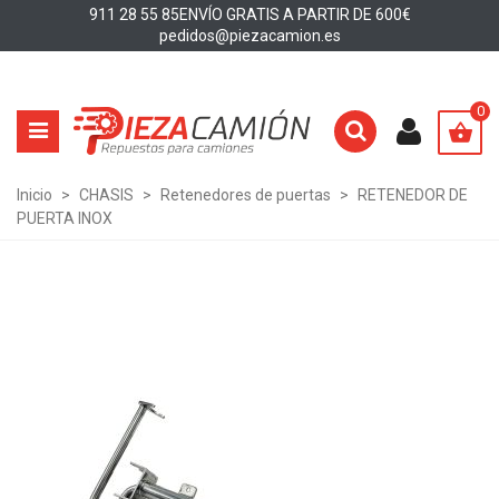
911 28 55 85
ENVÍO GRATIS A PARTIR DE 600€
pedidos@piezacamion.es
0
Inicio
>
CHASIS
>
Retenedores de puertas
>
RETENEDOR DE
PUERTA INOX