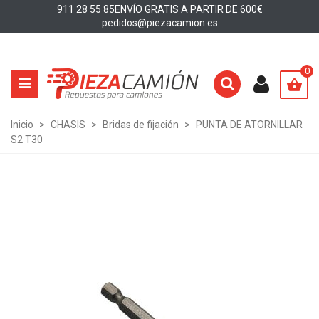
911 28 55 85
ENVÍO GRATIS A PARTIR DE 600€
pedidos@piezacamion.es
0
Inicio
>
CHASIS
>
Bridas de fijación
>
PUNTA DE ATORNILLAR
S2 T30