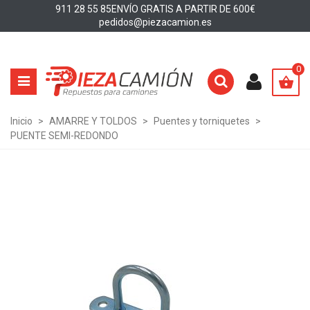
911 28 55 85
ENVÍO GRATIS A PARTIR DE 600€
pedidos@piezacamion.es
0
Inicio
>
AMARRE Y TOLDOS
>
Puentes y torniquetes
>
PUENTE SEMI-REDONDO