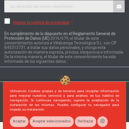
Acepto la política de privacidad
*
En cumplimento de lo dispuesto en el Reglamento General de
Protección de Datos (UE)
2016/679, el titular de este
consentimiento autoriza a Villaluenga Tecnológica S.L. con CIF
B45313731, a tratar sus datos personales, y otorga esta
autorización de manera expresa, precisa, inequívoca e informada.
De la misma manera, el titular de este consentimiento ha sido
informado de los siguientes datos:
Utilizamos Cookies propias y de terceros para recopilar información
para mejorar nuestros servicios y para análisis de tus hábitos de
navegación. Si continuas navegando, supone la aceptación de la
instalación de las mismas. Puedes configurar tu navegador para
© 2026 Desarrollado por PrestaShop™. Reservados todos los
impedir su instalación.
derechos
Aceptar
Aceptar seleccionados
Rechazar