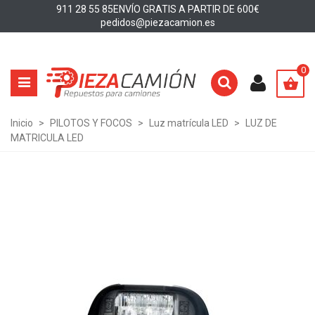
911 28 55 85
ENVÍO GRATIS A PARTIR DE 600€
pedidos@piezacamion.es
0
Inicio
>
PILOTOS Y FOCOS
>
Luz matrícula LED
>
LUZ DE
MATRICULA LED