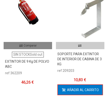
Comparar
SOPORTE PARA EXTINTOR
SIN STOCKSold out
DE INTERIOR DE CABINA DE 3
EXTINTOR DE 9 Kg DE POLVO
KG
ABC
ref:209203
ref:362209
10,83 €
46,26 €
AÑADIR AL CARRITO