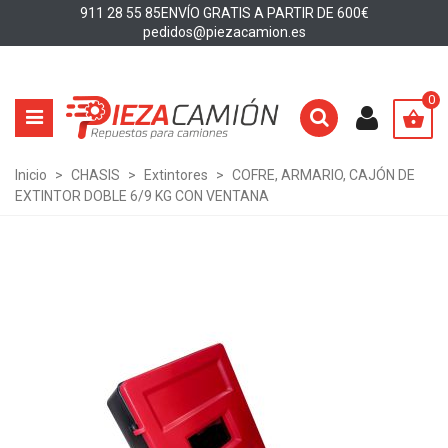
911 28 55 85
ENVÍO GRATIS A PARTIR DE 600€
pedidos@piezacamion.es
0
Inicio
>
CHASIS
>
Extintores
>
COFRE, ARMARIO, CAJÓN DE
EXTINTOR DOBLE 6/9 KG CON VENTANA