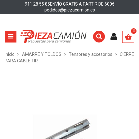
911 28 55 85
ENVÍO GRATIS A PARTIR DE 600€
pedidos@piezacamion.es
0
Inicio
>
AMARRE Y TOLDOS
>
Tensores y accesorios
>
CIERRE
PARA CABLE TIR