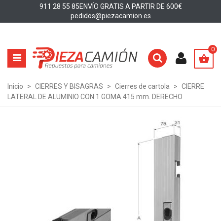
911 28 55 85
ENVÍO GRATIS A PARTIR DE 600€
pedidos@piezacamion.es
0
Inicio
>
CIERRES Y BISAGRAS
>
Cierres de cartola
>
CIERRE
LATERAL DE ALUMINIO CON 1 GOMA 415 mm. DERECHO