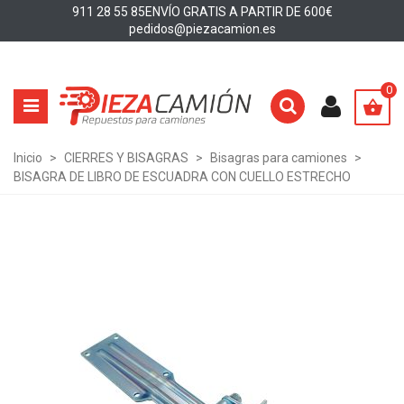
911 28 55 85
ENVÍO GRATIS A PARTIR DE 600€
pedidos@piezacamion.es
0
Inicio
>
CIERRES Y BISAGRAS
>
Bisagras para camiones
>
BISAGRA DE LIBRO DE ESCUADRA CON CUELLO ESTRECHO