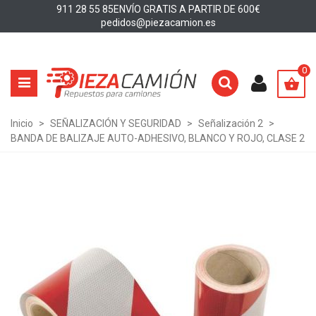
911 28 55 85
ENVÍO GRATIS A PARTIR DE 600€
pedidos@piezacamion.es
0
Inicio
>
SEÑALIZACIÓN Y SEGURIDAD
>
Señalización 2
>
BANDA DE BALIZAJE AUTO-ADHESIVO, BLANCO Y ROJO, CLASE 2