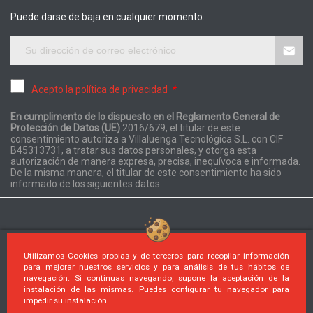
Puede darse de baja en cualquier momento.
Acepto la política de privacidad
*
En cumplimento de lo dispuesto en el Reglamento General de
Protección de Datos (UE)
2016/679, el titular de este
consentimiento autoriza a Villaluenga Tecnológica S.L. con CIF
B45313731, a tratar sus datos personales, y otorga esta
autorización de manera expresa, precisa, inequívoca e informada.
De la misma manera, el titular de este consentimiento ha sido
informado de los siguientes datos:
Utilizamos Cookies propias y de terceros para recopilar información
para mejorar nuestros servicios y para análisis de tus hábitos de
navegación. Si continuas navegando, supone la aceptación de la
instalación de las mismas. Puedes configurar tu navegador para
© 2026 Desarrollado por PrestaShop™. Reservados todos los
impedir su instalación.
derechos