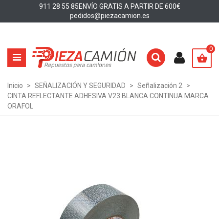
911 28 55 85
ENVÍO GRATIS A PARTIR DE 600€
pedidos@piezacamion.es
0
Inicio
>
SEÑALIZACIÓN Y SEGURIDAD
>
Señalización 2
>
CINTA REFLECTANTE ADHESIVA V23 BLANCA CONTINUA MARCA
ORAFOL