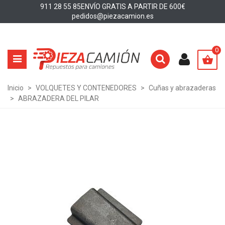
911 28 55 85
ENVÍO GRATIS A PARTIR DE 600€
pedidos@piezacamion.es
0
Inicio
>
VOLQUETES Y CONTENEDORES
>
Cuñas y abrazaderas
>
ABRAZADERA DEL PILAR