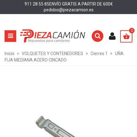
911 28 55 85
ENVÍO GRATIS A PARTIR DE 600€
pedidos@piezacamion.es
0
Inicio
>
VOLQUETES Y CONTENEDORES
>
Cierres 1
>
UÑA
FIJA MEDIANA ACERO CINCADO