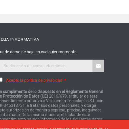
HOJA INFORMATIVA
uede darse de baja en cualquier momento.
Acepto la política de privacidad
*
n cumplimento de lo dispuesto en el Reglamento General
e Protección de Datos (UE)
2016/679, el titular de este
onsentimiento autoriza a Villaluenga Tecnológica S.L. con
IF B45313731, a tratar sus datos personales, y otorga
sta autorización de manera expresa, precisa, inequívoca
 informada. De la misma manera, el titular de este
onsentimiento ha sido informado de los siguientes datos: