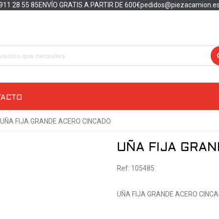
911 28 55 85
ENVÍO GRATIS A PARTIR DE 600€
pedidos@piezacamion.e
TACTO
UÑA FIJA GRANDE ACERO CINCADO
UÑA FIJA GRAN
Ref: 105485
UÑA FIJA GRANDE ACERO CINC