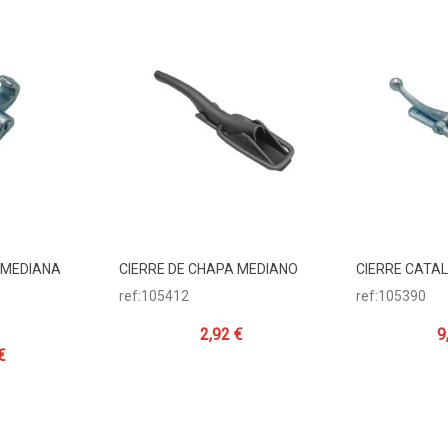
 MEDIANA
CIERRE DE CHAPA MEDIANO
CIERRE CATA
ito
Añadir Al Carrito
Añadir Al 
ref:105412
ref:105390
2,92 €
9
€