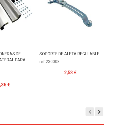
ONERAS DE
SOPORTE DE ALETA REGULABLE
UÑA FIJA 
Carrito
Añadir Al Carrito
Añadir
ATERAL PARA
CINCADO
ref:230008
ref:105487
2,53 €
,36 €