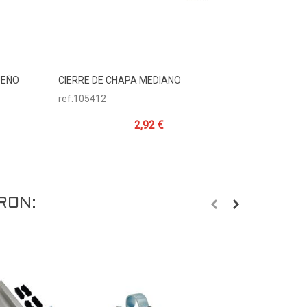
UEÑO
CIERRE DE CHAPA MEDIANO
UÑA DEL 
Añadir Al Carrito
A
ref:105412
ref:10541
2,92 €
RON: