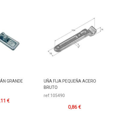
LÁN GRANDE
UÑA FIJA PEQUEÑA ACERO
CIERRE D
Carrito
Añadir Al Carrito
Añadi
BRUTO
DE PUERT
ref:105490
ref:99015
,11 €
0,86 €