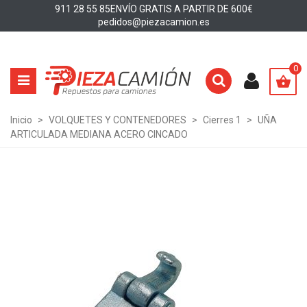
911 28 55 85
ENVÍO GRATIS A PARTIR DE 600€
pedidos@piezacamion.es
0
Inicio
>
VOLQUETES Y CONTENEDORES
>
Cierres 1
>
UÑA
ARTICULADA MEDIANA ACERO CINCADO