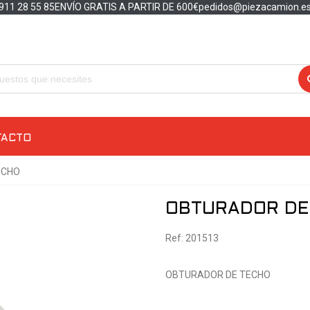
911 28 55 85
ENVÍO GRATIS A PARTIR DE 600€
pedidos@piezacamion.e
TACTO
ECHO
OBTURADOR DE
Ref: 201513
OBTURADOR DE TECHO