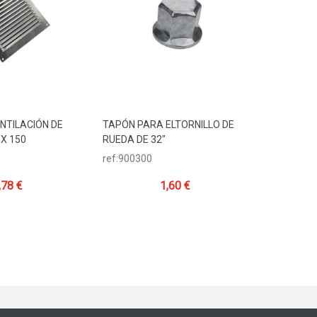
ENTILACIÓN DE
TAPÓN PARA ELTORNILLO DE
INTERRUP
Carrito
Añadir Al Carrito
Añadi
 X 150
RUEDA DE 32"
ref:20151
ref:900300
,78 €
1,60 €