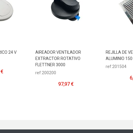
ICO 24 V
AIREADOR VENTILADOR
REJILLA DE V
ito
Añadir Al Carrito
Añadir Al 
EXTRACTOR ROTATIVO
ALUMINIO 150
FLETTNER 3000
ref:201504
 €
ref:200200
6
97,97 €