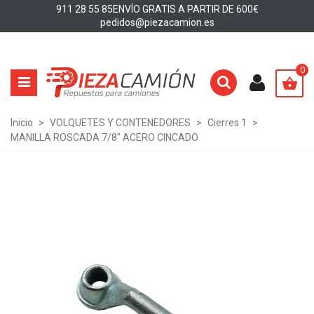
911 28 55 85
ENVÍO GRATIS A PARTIR DE 600€
pedidos@piezacamion.es
0
Inicio
>
VOLQUETES Y CONTENEDORES
>
Cierres 1
>
MANILLA ROSCADA 7/8'' ACERO CINCADO