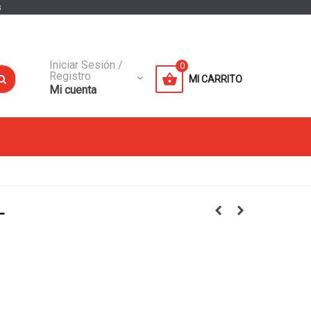
s
Iniciar Sesión /
0
Registro
MI CARRITO
Mi cuenta
L