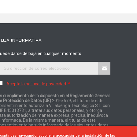
HOJA INFORMATIVA
uede darse de baja en cualquier momento.
Acepto la política de privacidad
*
n cumplimento de lo dispuesto en el Reglamento General
e Protección de Datos (UE)
2016/679, el titular de este
onsentimiento autoriza a Villaluenga Tecnológica S.L. con
IF B45313731, a tratar sus datos personales, y otorga
sta autorización de manera expresa, precisa, inequívoca
 informada. De la misma manera, el titular de este
onsentimiento ha sido informado de los siguientes datos:
i continuas navegando, supone la aceptación de la instalación de las