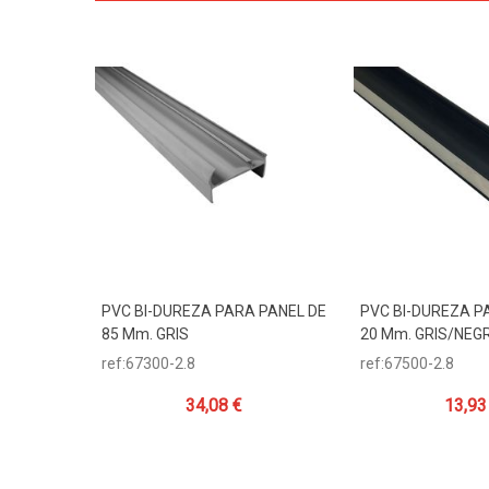
PVC BI-DUREZA PARA PANEL DE
PVC BI-DUREZA P
Añadir Al Carrito
Añadir Al Carr
85 Mm. GRIS
20 Mm. GRIS/NEG
ref:67300-2.8
ref:67500-2.8
34,08 €
13,93