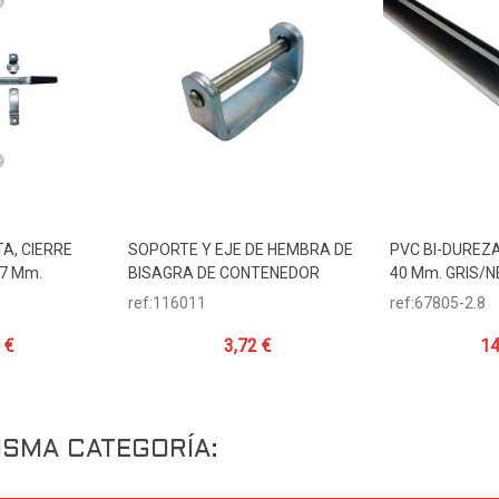
A, CIERRE
SOPORTE Y EJE DE HEMBRA DE
PVC BI-DUREZ
ito
Añadir Al Carrito
Añadir Al 
27 Mm.
BISAGRA DE CONTENEDOR
40 Mm. GRIS/
ref:116011
ref:67805-2.8
 €
3,72 €
14
ISMA CATEGORÍA: