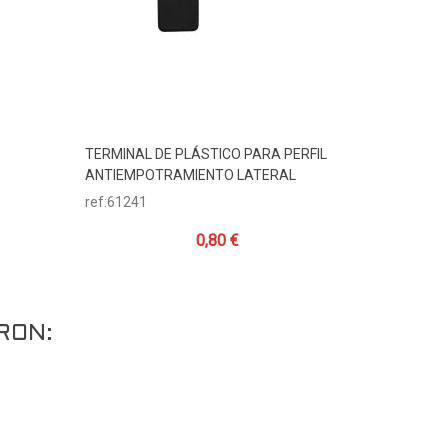
TERMINAL DE PLÁSTICO PARA PERFIL
PERFIL A
Añadir Al Carrito
A
ANTIEMPOTRAMIENTO LATERAL
ALUMINIO
ref:61241
ref:61240
0,80 €
RON: