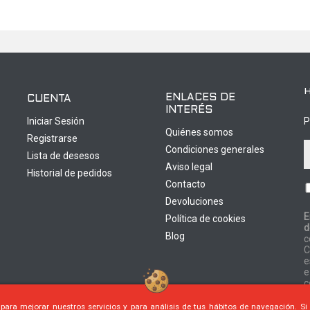
ENLACES DE
CUENTA
INTERÉS
Iniciar Sesión
P
Quiénes somos
Registrarse
Condiciones generales
Lista de desesos
Aviso legal
Historial de pedidos
Contacto
Devoluciones
E
Política de cookies
d
0
Blog
c
C
e
e
c
 para mejorar nuestros servicios y para análisis de tus hábitos de navegación. S