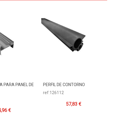
A PARA PANEL DE
PERFIL DE CONTORNO
PVC BI-D
Carrito
Añadir Al Carrito
Añadi
25 Mm. G
ref:126112
ref:67555
57,83 €
,96 €