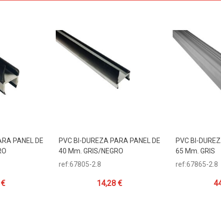
ARA PANEL DE
PVC BI-DUREZA PARA PANEL DE
PVC BI-DUREZ
ito
Añadir Al Carrito
Añadir Al 
RO
40 Mm. GRIS/NEGRO
65 Mm. GRIS
ref:67805-2.8
ref:67865-2.8
 €
14,28 €
44